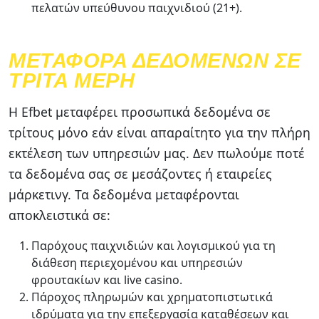
πελατών υπεύθυνου παιχνιδιού (21+).
ΜΕΤΑΦΟΡΆ ΔΕΔΟΜΈΝΩΝ ΣΕ
ΤΡΊΤΑ ΜΈΡΗ
Η Efbet μεταφέρει προσωπικά δεδομένα σε
τρίτους μόνο εάν είναι απαραίτητο για την πλήρη
εκτέλεση των υπηρεσιών μας. Δεν πωλούμε ποτέ
τα δεδομένα σας σε μεσάζοντες ή εταιρείες
μάρκετινγ. Τα δεδομένα μεταφέρονται
αποκλειστικά σε:
Παρόχους παιχνιδιών και λογισμικού για τη
διάθεση περιεχομένου και υπηρεσιών
φρουτακίων και live casino.
Πάροχος πληρωμών και χρηματοπιστωτικά
ιδρύματα για την επεξεργασία καταθέσεων και