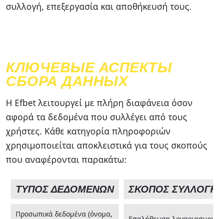
συλλογή, επεξεργασία και αποθήκευσή τους.
КЛЮЧЕВЫЕ АСПЕКТЫ
СБОРА ДАННЫХ
Η Efbet λειτουργεί με πλήρη διαφάνεια όσον
αφορά τα δεδομένα που συλλέγει από τους
χρήστες. Κάθε κατηγορία πληροφοριών
χρησιμοποιείται αποκλειστικά για τους σκοπούς
που αναφέρονται παρακάτω:
ΤΎΠΟΣ ΔΕΔΟΜΈΝΩΝ
ΣΚΟΠΌΣ ΣΥΛΛΟΓΉ
Προσωπικά δεδομένα (όνομα,
Επαλήθευση λογαριασμού