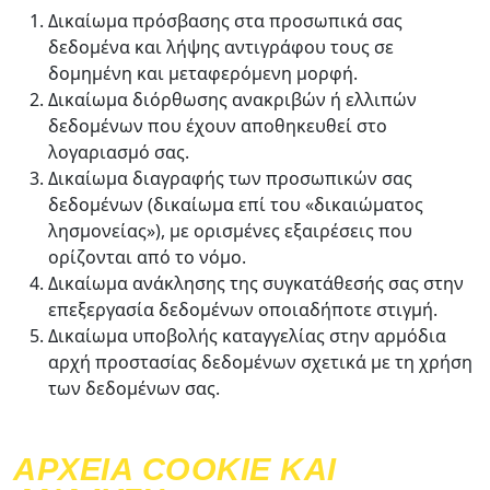
Δικαίωμα πρόσβασης στα προσωπικά σας
δεδομένα και λήψης αντιγράφου τους σε
δομημένη και μεταφερόμενη μορφή.
Δικαίωμα διόρθωσης ανακριβών ή ελλιπών
δεδομένων που έχουν αποθηκευθεί στο
λογαριασμό σας.
Δικαίωμα διαγραφής των προσωπικών σας
δεδομένων (δικαίωμα επί του «δικαιώματος
λησμονείας»), με ορισμένες εξαιρέσεις που
ορίζονται από το νόμο.
Δικαίωμα ανάκλησης της συγκατάθεσής σας στην
επεξεργασία δεδομένων οποιαδήποτε στιγμή.
Δικαίωμα υποβολής καταγγελίας στην αρμόδια
αρχή προστασίας δεδομένων σχετικά με τη χρήση
των δεδομένων σας.
ΑΡΧΕΊΑ COOKIE ΚΑΙ