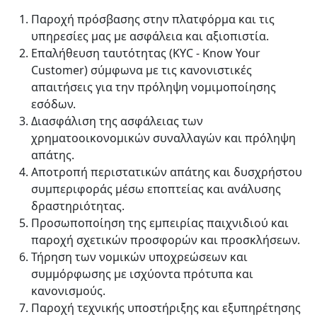
Παροχή πρόσβασης στην πλατφόρμα και τις
υπηρεσίες μας με ασφάλεια και αξιοπιστία.
Επαλήθευση ταυτότητας (KYC - Know Your
Customer) σύμφωνα με τις κανονιστικές
απαιτήσεις για την πρόληψη νομιμοποίησης
εσόδων.
Διασφάλιση της ασφάλειας των
χρηματοοικονομικών συναλλαγών και πρόληψη
απάτης.
Αποτροπή περιστατικών απάτης και δυσχρήστου
συμπεριφοράς μέσω εποπτείας και ανάλυσης
δραστηριότητας.
Προσωποποίηση της εμπειρίας παιχνιδιού και
παροχή σχετικών προσφορών και προσκλήσεων.
Τήρηση των νομικών υποχρεώσεων και
συμμόρφωσης με ισχύοντα πρότυπα και
κανονισμούς.
Παροχή τεχνικής υποστήριξης και εξυπηρέτησης